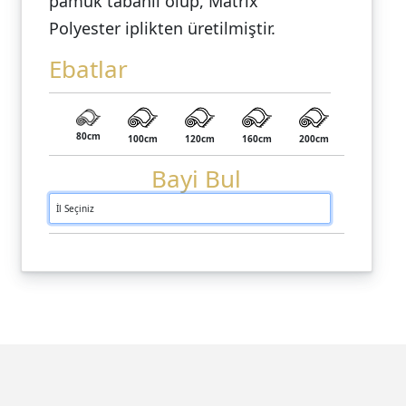
pamuk tabanlı olup, Matrix
Polyester iplikten üretilmiştir.
Ebatlar
80cm
100cm
120cm
160cm
200cm
Bayi Bul