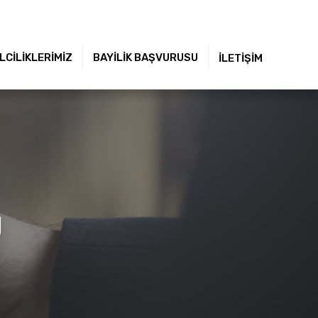
LCİLİKLERİMİZ
BAYİLİK BAŞVURUSU
İLETİŞİM
U