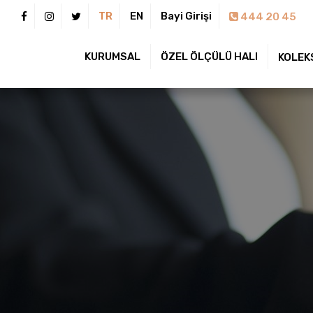
TR
EN
Bayi Girişi
444 20 45
KURUMSAL
ÖZEL ÖLÇÜLÜ HALI
KOLEK