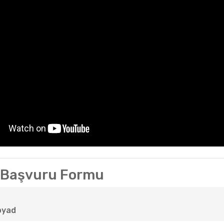
k Başvuru Formu
oyad