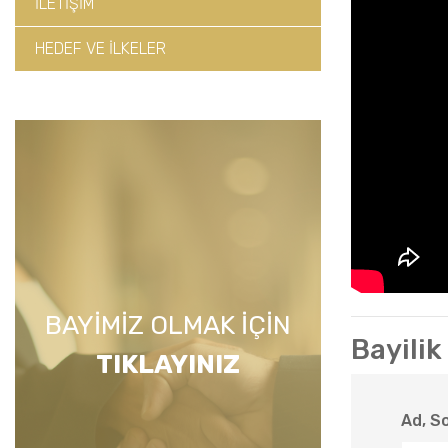
İLETİŞİM
HEDEF VE İLKELER
BAYİMİZ OLMAK İÇİN
Bayili
TIKLAYINIZ
Ad, S