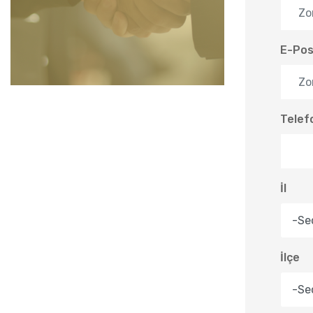
E-Pos
Telef
İl
İlçe