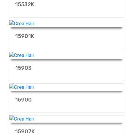
15532K
15901K
15903
15900
15907K